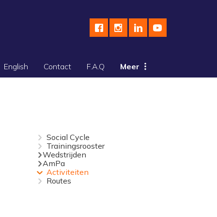
English
Contact
F.A.Q
Meer
Social Cycle
Trainingsrooster
Wedstrijden
AmPa
Activiteiten
Routes