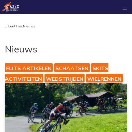
U bent hier:
Nieuws
Nieuws
FLITS ARTIKELEN
SCHAATSEN
SKITS
ACTIVITEITEN
WEDSTRIJDEN
WIELRENNEN