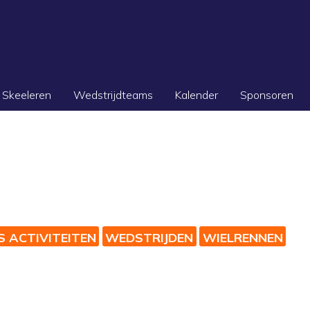
Skeeleren
Wedstrijdteams
Kalender
Sponsoren
S ACTIVITEITEN
WEDSTRIJDEN
WIELRENNEN