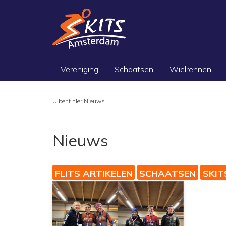
Vereniging
Schaatsen
Wielrennen
U bent hier:
Nieuws
Nieuws
FLITS ARTIKELEN
SCHAATSEN
SKIT