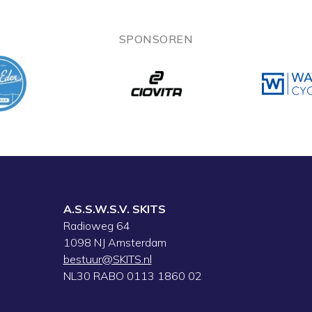
SPONSOREN
A.S.S.W.S.V. SKITS
Radioweg 64
1098 NJ Amsterdam
bestuur@SKITS.nl
NL30 RABO 0113 1860 02