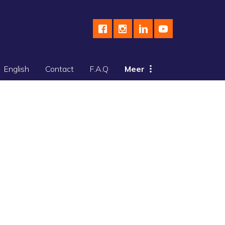
English
Contact
F.A.Q
Meer