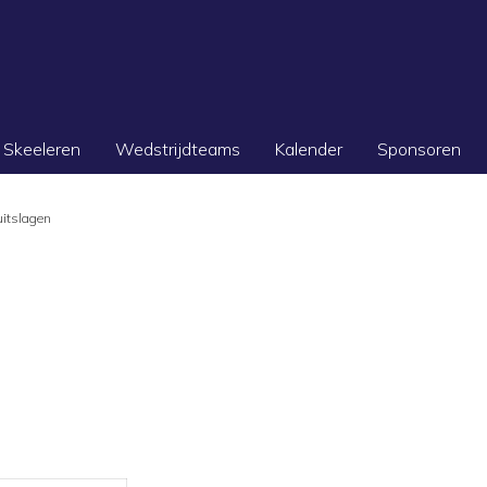
Skeeleren
Wedstrijdteams
Kalender
Sponsoren
itslagen