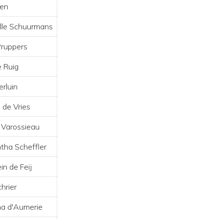
en
lle Schuurmans
Pruppers
e Ruig
erluin
 de Vries
n Varossieau
ha Scheffler
in de Feij
hrier
a d'Aumerie