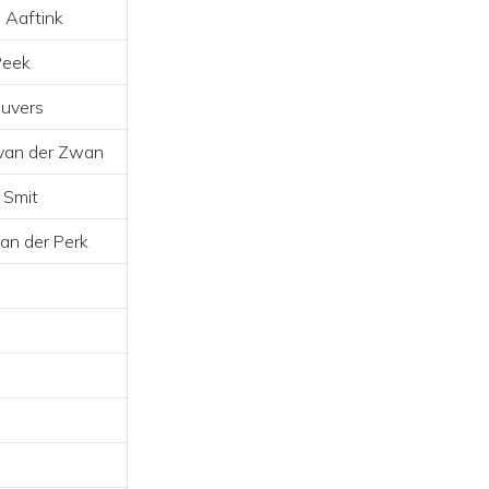
 Aaftink
Peek
uvers
van der Zwan
 Smit
van der Perk