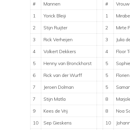
#
Mannen
#
Vrouw
1
Yorick Bleiji
1
Mirabe
2
Stijn Ruijter
2
Mirte 
3
Rick Verheijen
3
Julia d
4
Volkert Dekkers
4
Floor T
5
Henny van Bronckhorst
5
Sophie
6
Rick van der Wurff
5
Florie
7
Jeroen Dolman
5
Samant
7
Stijn Matla
8
Marjole
9
Kees de Vrij
8
Noa Sc
10
Sep Gieskens
10
Johann