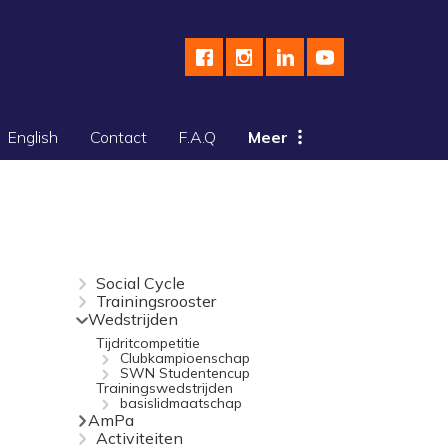
English
Contact
F.A.Q
Meer
Social Cycle
Trainingsrooster
Wedstrijden
Tijdritcompetitie
Clubkampioenschap
SWN Studentencup
Trainingswedstrijden
basislidmaatschap
AmPa
Activiteiten