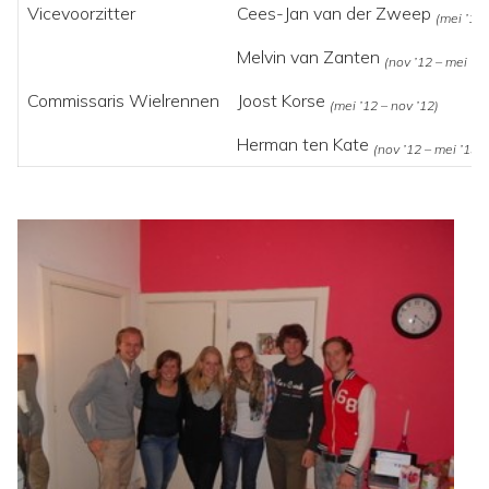
Vicevoorzitter
Cees-Jan van der Zweep
(mei ’12 
Melvin van Zanten
(nov ’12 – mei ’13
Commissaris Wielrennen
Joost Korse
(mei ’12 – nov ’12)
Herman ten Kate
(nov ’12 – mei ’13)