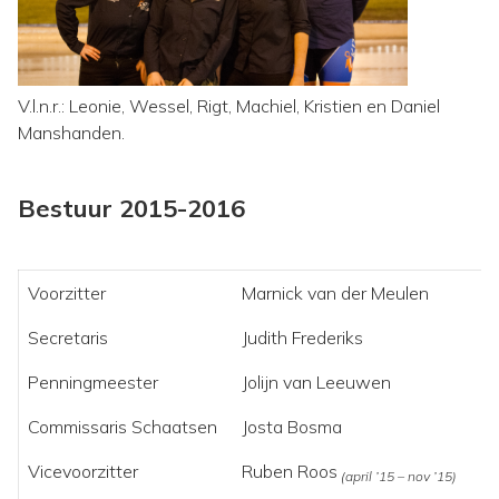
V.l.n.r.: Leonie, Wessel, Rigt, Machiel, Kristien en Daniel
Manshanden.
Bestuur 2015-2016
Voorzitter
Marnick van der Meulen
Secretaris
Judith Frederiks
Penningmeester
Jolijn van Leeuwen
Commissaris Schaatsen
Josta Bosma
Vicevoorzitter
Ruben Roos
(april ’15 – nov ’15)