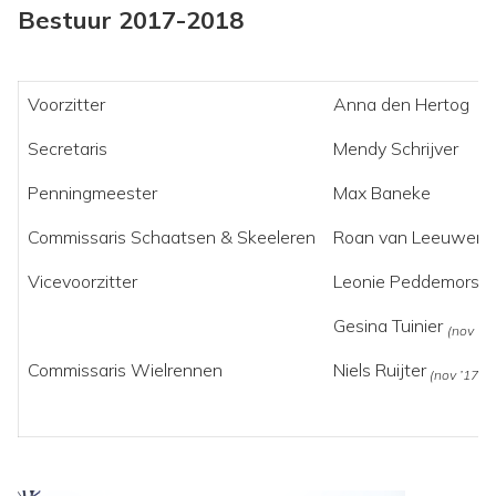
Bestuur 2017-2018
Voorzitter
Anna den Hertog
Secretaris
Mendy Schrijver
Penningmeester
Max Baneke
Commissaris Schaatsen & Skeeleren
Roan van Leeuwen
Vicevoorzitter
Leonie Peddemors
(a
Gesina Tuinier
(nov ’17
Commissaris Wielrennen
Niels Ruijter
(nov ’17– m