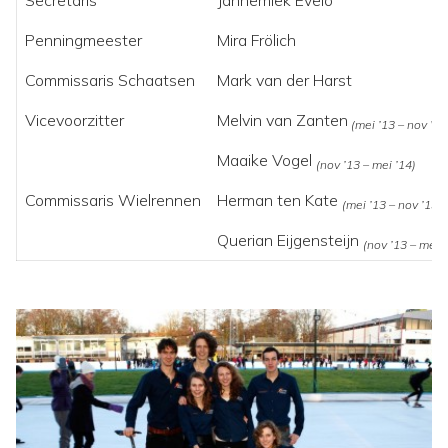
Penningmeester
Mira Frölich
Commissaris Schaatsen
Mark van der Harst
Vicevoorzitter
Melvin van Zanten
(mei ’13 – nov ’13
Maaike Vogel
(nov ’13 – mei ’14)
Commissaris Wielrennen
Herman ten Kate
(mei ’13 – nov ’13)
Querian Eijgensteijn
(nov ’13 – mei ’