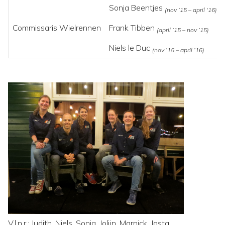
Sonja Beentjes
(nov ’15 – april '16)
Commissaris Wielrennen
Frank Tibben
(april ’15 – nov ’15)
Niels le Duc
(nov ’15 – april ’16)
V.l.n.r.: Judith, Niels, Sonja, Jolijn, Marnick, Josta