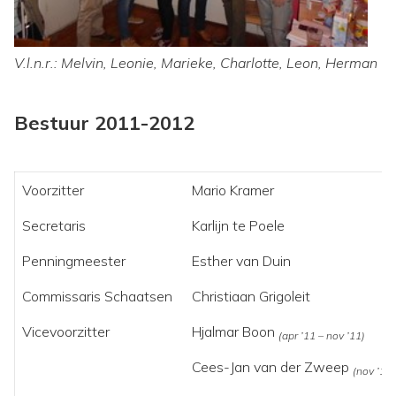
V.l.n.r.: Melvin, Leonie, Marieke, Charlotte, Leon, Herman
Bestuur 2011-2012
Voorzitter
Mario Kramer
Secretaris
Karlijn te Poele
Penningmeester
Esther van Duin
Commissaris Schaatsen
Christiaan Grigoleit
Vicevoorzitter
Hjalmar Boon
(apr ’11 – nov ’11)
Cees-Jan van der Zweep
(nov ’11 