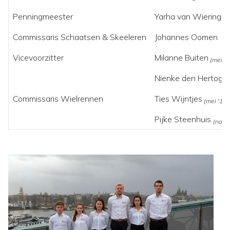
Penningmeester
Yarha van Wieringe
Commissaris Schaatsen & Skeeleren
Johannes Oomen
Vicevoorzitter
Milanne Buiten
(mei '1
Nienke den Hertog
(n
Commissaris Wielrennen
Ties Wijntjes
(mei '19 
Pijke Steenhuis
(nov ’