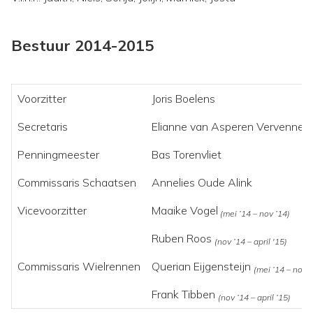
Bestuur 2014-2015
Voorzitter
Joris Boelens
Secretaris
Elianne van Asperen Vervenne
Penningmeester
Bas Torenvliet
Commissaris Schaatsen
Annelies Oude Alink
Vicevoorzitter
Maaike Vogel
(mei ’14 – nov ’14)
Ruben Roos
(nov ’14 – april '15)
Commissaris Wielrennen
Querian Eijgensteijn
(mei ’14 – nov ’
Frank Tibben
(nov ’14 – april ’15)