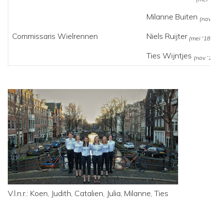
Milanne Buiten
(nov ’1
Commissaris Wielrennen
Niels Ruijter
(mei '18 – 
Ties Wijntjes
(nov ’18 
V.l.n.r.: Koen, Judith, Catalien, Julia, Milanne, Ties