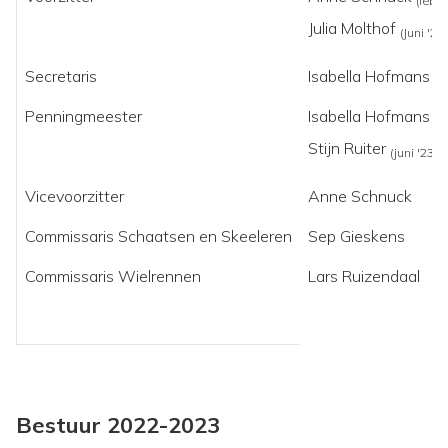
(feb '
Julia Molthof
(Juni '23
Secretaris
Isabella Hofmans
Penningmeester
Isabella Hofmans
(f
Stijn Ruiter
(juni '23-n
Vicevoorzitter
Anne Schnuck
Commissaris Schaatsen en Skeeleren
Sep Gieskens
Commissaris Wielrennen
Lars Ruizendaal
Bestuur 2022-2023