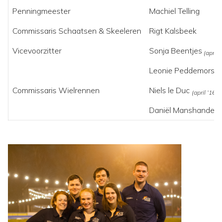
Penningmeester
Machiel Telling
Commissaris Schaatsen & Skeeleren
Rigt Kalsbeek
Vicevoorzitter
Sonja Beentjes
(april 
Leonie Peddemors
(n
Commissaris Wielrennen
Niels le Duc
(april ’16 –
Daniël Manshanden