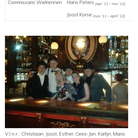
Commissaris Wielrennen
Hans Peters
(apr ’11 – nov ’11)
Joost Korse
(nov ’11 – april ’12)
V.l.n.r.:
Christiaan, Joost, Esther, Cees-Jan, Karlijn, Mario