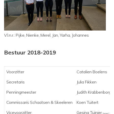
V.l.n.r.: Pijke, Nienke, Merel, Jan, Yarha, Johannes
Bestuur 2018-2019
Voorzitter
Catalien Boelens
Secretaris
Julia Fikken
Penningmeester
Judith Krabbenborg
Commissaris Schaatsen & Skeeleren
Koen Tuitert
Vicevoorzitter
Gesina Tuinier
(mei '18