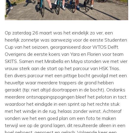
Op zaterdag 26 maart was het eindelijk zo ver, een
heerlijk zonnetje was aanwezig voor de eerste Studenten
Cup van het seizoen, georganiseerd door WTOS Delft.
Overigens de eerste koers van Yara en Florien voor team
SKITS. Samen met Mirabella en Maya stonden we met vier
vrouw sterk aan de start op het parcour van HSK Trias.
Een divers parcour met een pittige bocht gevolgd met een
heuveltje waar meerdere trappers de grond hebben
geraakt (tip: niet altijd doortrappen in de bocht). Ondanks
meerdere ontsnappingspogingen bleef het peloton in tact
waardoor het eindigde in een sprint op het rechte stuk
met het windje in de rug, helaas zonder winst. Achteraf
vonden we het een goed plan om een foto te maken
terwijl we op de grond lagen, dit resulteerde alleen in een
boel gehoest, geproest en gelach. Volgende keer een