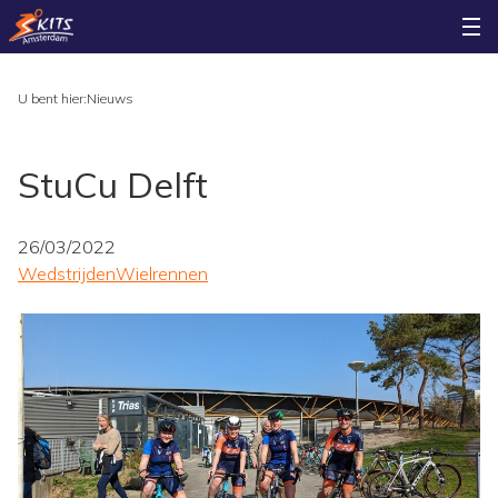
U bent hier:
Nieuws
StuCu Delft
26/03/2022
Wedstrijden
Wielrennen