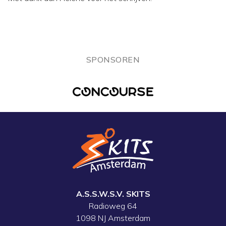
SPONSOREN
A.S.S.W.S.V. SKITS
Radioweg 64
1098 NJ Amsterdam