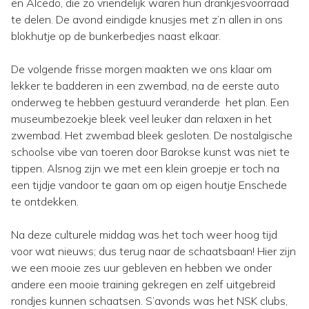
en Alcedo, die zo vriendelijk waren hun drankjesvoorraad
te delen. De avond eindigde knusjes met z’n allen in ons
blokhutje op de bunkerbedjes naast elkaar.
De volgende frisse morgen maakten we ons klaar om
lekker te badderen in een zwembad, na de eerste auto
onderweg te hebben gestuurd veranderde het plan. Een
museumbezoekje bleek veel leuker dan relaxen in het
zwembad. Het zwembad bleek gesloten. De nostalgische
schoolse vibe van toeren door Barokse kunst was niet te
tippen. Alsnog zijn we met een klein groepje er toch na
een tijdje vandoor te gaan om op eigen houtje Enschede
te ontdekken.
Na deze culturele middag was het toch weer hoog tijd
voor wat nieuws; dus terug naar de schaatsbaan! Hier zijn
we een mooie zes uur gebleven en hebben we onder
andere een mooie training gekregen en zelf uitgebreid
rondjes kunnen schaatsen. S’avonds was het NSK clubs,