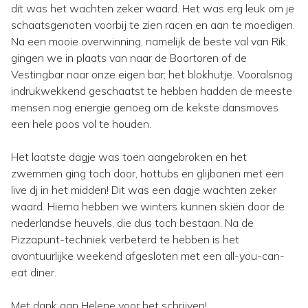
dit was het wachten zeker waard. Het was erg leuk om je
schaatsgenoten voorbij te zien racen en aan te moedigen.
Na een mooie overwinning, namelijk de beste val van Rik,
gingen we in plaats van naar de Boortoren of de
Vestingbar naar onze eigen bar; het blokhutje. Vooralsnog
indrukwekkend geschaatst te hebben hadden de meeste
mensen nog energie genoeg om de kekste dansmoves
een hele poos vol te houden.
Het laatste dagje was toen aangebroken en het
zwemmen ging toch door, hottubs en glijbanen met een
live dj in het midden! Dit was een dagje wachten zeker
waard. Hierna hebben we winters kunnen skiën door de
nederlandse heuvels, die dus toch bestaan. Na de
Pizzapunt-techniek verbeterd te hebben is het
avontuurlijke weekend afgesloten met een all-you-can-
eat diner.
Met dank aan Helene voor het schrijven!