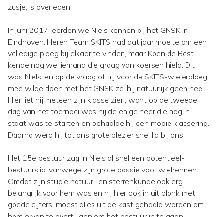
zusje, is overleden.
In juni 2017 leerden we Niels kennen bij het GNSK in
Eindhoven. Heren Team SKITS had dat jaar moeite om een
volledige ploeg bij elkaar te vinden, maar Koen de Best
kende nog wel iemand die graag van koersen hield. Dit
was Niels, en op de vraag of hij voor de SKITS-wielerploeg
mee wilde doen met het GNSK zei hij natuurlijk geen nee.
Hier liet hij meteen zijn klasse zien, want op de tweede
dag van het toernooi was hij de enige heer die nog in
staat was te starten en behaalde hij een mooie klassering.
Daarna werd hij tot ons grote plezier snel lid bij ons.
Het 15e bestuur zag in Niels al snel een potentieel-
bestuurslid, vanwege zijn grote passie voor wielrennen.
Omdat zijn studie natuur- en sterrenkunde ook erg
belangrijk voor hem was en hij hier ook in uit blonk met
goede cijfers, moest alles uit de kast gehaald worden om
hem ervan te overtuigen om het bestuur in te gaan.