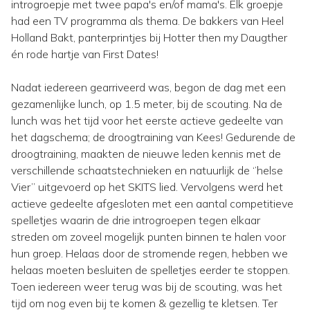
introgroepje met twee papa's en/of mama's. Elk groepje
had een TV programma als thema. De bakkers van Heel
Holland Bakt, panterprintjes bij Hotter then my Daugther
én rode hartje van First Dates!
Nadat iedereen gearriveerd was, begon de dag met een
gezamenlijke lunch, op 1.5 meter, bij de scouting. Na de
lunch was het tijd voor het eerste actieve gedeelte van
het dagschema; de droogtraining van Kees! Gedurende de
droogtraining, maakten de nieuwe leden kennis met de
verschillende schaatstechnieken en natuurlijk de ‘’helse
Vier’’ uitgevoerd op het SKITS lied. Vervolgens werd het
actieve gedeelte afgesloten met een aantal competitieve
spelletjes waarin de drie introgroepen tegen elkaar
streden om zoveel mogelijk punten binnen te halen voor
hun groep. Helaas door de stromende regen, hebben we
helaas moeten besluiten de spelletjes eerder te stoppen.
Toen iedereen weer terug was bij de scouting, was het
tijd om nog even bij te komen & gezellig te kletsen. Ter