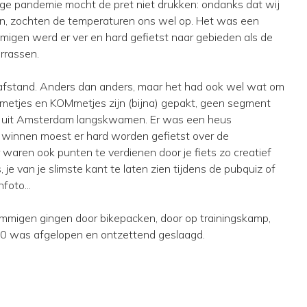
ige pandemie mocht de pret niet drukken: ondanks dat wij
n, zochten de temperaturen ons wel op. Het was een
migen werd er ver en hard gefietst naar gebieden als de
errassen.
 afstand. Anders dan anders, maar het had ook wel wat om
QOMmetjes en KOMmetjes zijn (bijna) gepakt, geen segment
ers uit Amsterdam langskwamen. Er was een heus
 winnen moest er hard worden gefietst over de
 waren ook punten te verdienen door je fiets zo creatief
 je van je slimste kant te laten zien tijdens de pubquiz of
foto...
migen gingen door bikepacken, door op trainingskamp,
020 was afgelopen en ontzettend geslaagd.