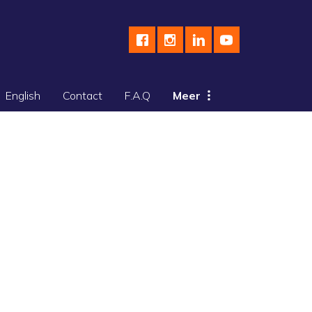
English
Contact
F.A.Q
Meer