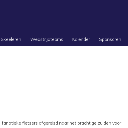
Skeeleren
Wedstrijdteams
Kalender
Sponsoren
fanatieke fietsers afgereisd naar het prachtige zuiden voor