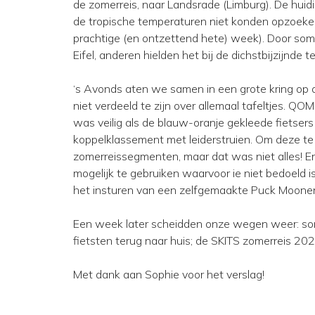
de zomerreis, naar Landsrade (Limburg). De huid
de tropische temperaturen niet konden opzoeke
prachtige (en ontzettend hete) week). Door som
Eifel, anderen hielden het bij de dichstbijzijnde t
‘s Avonds aten we samen in een grote kring op
niet verdeeld te zijn over allemaal tafeltjes. 
was veilig als de blauw-oranje gekleede fiets
koppelklassement met leiderstruien. Om deze te
zomerreissegmenten, maar dat was niet alles! Er
mogelijk te gebruiken waarvoor ie niet bedoeld is,
het insturen van een zelfgemaakte Puck Moonen
Een week later scheidden onze wegen weer: som
fietsten terug naar huis; de SKITS zomerreis 2
Met dank aan Sophie voor het verslag!