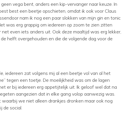
 geen vega bent, anders een kip-vervanger naar keuze. In
oest best een beetje opschieten, omdat ik ook voor Claus
ssendoor nam ik nog een paar slokken van mijn gin en tonic
et was erg grappig om iedereen op zoom te zien zitten
 net even iets anders uit. Ook deze maaltijd was erg lekker,
r de helft overgehouden en die de volgende dag voor de
le, iedereen zat volgens mij al een beetje vol van al het
ee” tegen een toetje. De moeilijkheid was om de lagen
et er bij iedereen erg appetijtelijk uit. Ik geloof wel dat na
gegeten aangezien dat in elke gang volop aanwezig was.
it waarbij we niet alleen drankjes dronken maar ook nog
j de social.