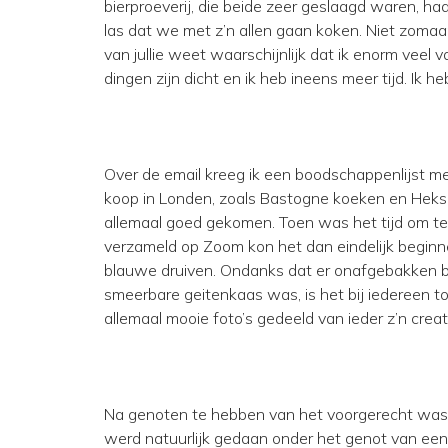
bierproeverij, die beide zeer geslaagd waren, had 
las dat we met z’n allen gaan koken. Niet zomaa
van jullie weet waarschijnlijk dat ik enorm veel
dingen zijn dicht en ik heb ineens meer tijd. Ik
Over de email kreeg ik een boodschappenlijst met
koop in Londen, zoals Bastogne koeken en Heks’
allemaal goed gekomen. Toen was het tijd om te 
verzameld op Zoom kon het dan eindelijk begin
blauwe druiven. Ondanks dat er onafgebakken b
smeerbare geitenkaas was, is het bij iedereen to
allemaal mooie foto’s gedeeld van ieder z’n creat
Na genoten te hebben van het voorgerecht was 
werd natuurlijk gedaan onder het genot van een