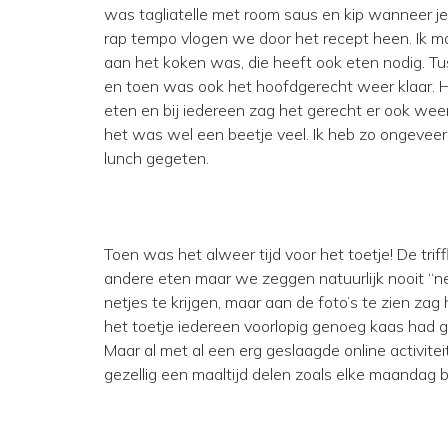
was tagliatelle met room saus en kip wanneer je
rap tempo vlogen we door het recept heen. Ik m
aan het koken was, die heeft ook eten nodig. Tu
en toen was ook het hoofdgerecht weer klaar. H
eten en bij iedereen zag het gerecht er ook weer
het was wel een beetje veel. Ik heb zo ongevee
lunch gegeten.
Toen was het alweer tijd voor het toetje! De triff
andere eten maar we zeggen natuurlijk nooit “n
netjes te krijgen, maar aan de foto’s te zien zag h
het toetje iedereen voorlopig genoeg kaas had 
Maar al met al een erg geslaagde online activite
gezellig een maaltijd delen zoals elke maandag bi