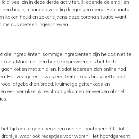
ik al veel zin in deze derde activiteit. Ik opende de email en
r een hapje, maar een volledig driegangen menu. Een aantal
 van koken houd en zeker tijdens deze corona situatie want
 heb me dus meteen ingeschreven.
 alle ingrediënten, sommige ingrediënten zijn helaas niet te
nkaas. Maar met een beetje improviseren is het toch
gaan koken met z’n allen. Nadat iedereen zich online had
nen. Het voorgerecht was een Geitenkaas bruschetta met
rood, afgebakken brood, kruimelige geitenkaas en
en een verrukkelijk resultaat gekomen. Er werden al snel
ies.
het tijd om te gaan beginnen aan het hoofdgerecht. Dat
 drankje, waar ook receptjes voor waren. Het hoofdgerecht