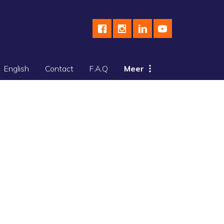
English
Contact
F.A.Q
Meer