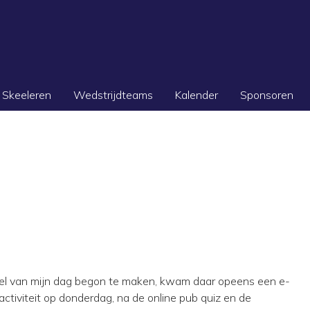
Skeeleren
Wedstrijdteams
Kalender
Sponsoren
deel van mijn dag begon te maken, kwam daar opeens een e-
activiteit op donderdag, na de online pub quiz en de