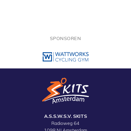
SPONSOREN
A.S.S.W.S.V. SKITS
Radioweg 64
1098 NJ Amsterdam