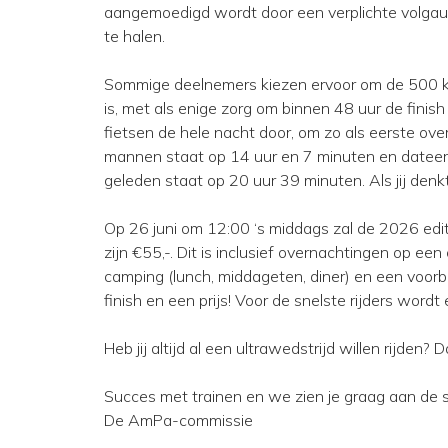
aangemoedigd wordt door een verplichte volgauto
te halen.
Sommige deelnemers kiezen ervoor om de 500 kil
is, met als enige zorg om binnen 48 uur de finish
fietsen de hele nacht door, om zo als eerste ove
mannen staat op 14 uur en 7 minuten en dateert
geleden staat op 20 uur 39 minuten. Als jij denkt 
Op 26 juni om 12:00 ‘s middags zal de 2026 edi
zijn €55,-. Dit is inclusief overnachtingen op e
camping (lunch, middageten, diner) en een voorb
finish en een prijs! Voor de snelste rijders wordt 
Heb jij altijd al een ultrawedstrijd willen rijden? D
Succes met trainen en we zien je graag aan de s
De AmPa-commissie