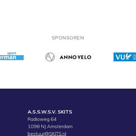
SPONSOREN
A.S.S.W.S.V. SKITS
Radioweg 64
1098 NJ Amsterdam
bestuur@SKITS.nl