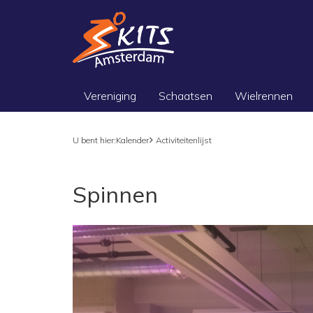
Vereniging
Schaatsen
Wielrennen
U bent hier:
Kalender
Activiteitenlijst
Spinnen