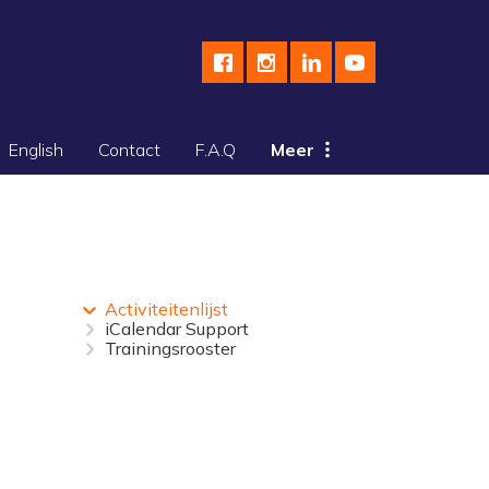
English
Contact
F.A.Q
Meer
Activiteitenlijst
iCalendar Support
Trainingsrooster