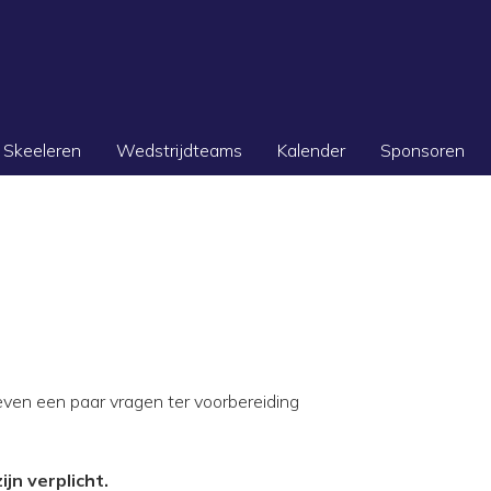
Skeeleren
Wedstrijdteams
Kalender
Sponsoren
even een paar vragen ter voorbereiding
jn verplicht.