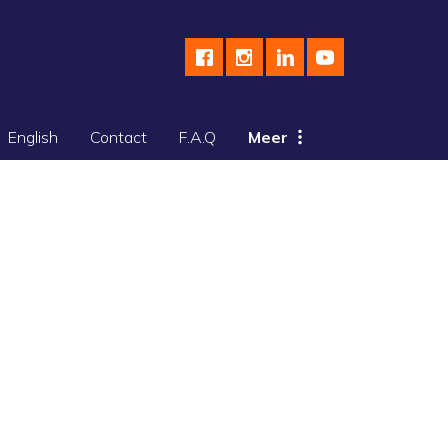
English
Contact
F.A.Q
Meer